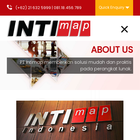
(+62) 21 632 5999
|
081.18.456.789
Quick Enquiry
ABOUT US
PT Intimap memberikan solusi mudah dan praktis
pada perangkat lunak.