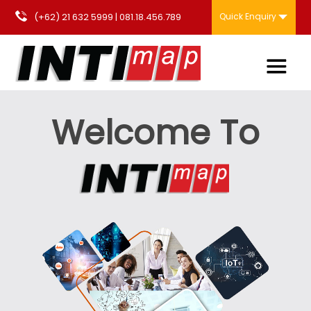
(+62) 21 632 5999
|
081.18.456.789
Quick Enquiry
Welcome To